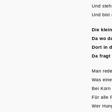
Und steh
Und bist 
Die klei
Da wo da
Dort in 
Da fragt
Man redet
Was eine
Bei Korn
Für alle
Wer Hung