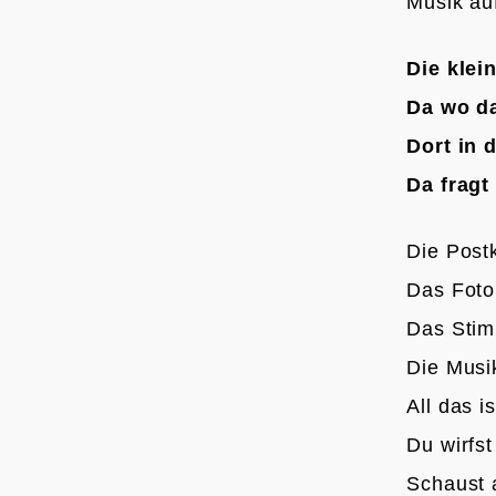
Musik au
Die klei
Da wo da
Dort in 
Da fragt
Die Post
Das Foto
Das Sti
Die Musi
All das 
Du wirfs
Schaust 