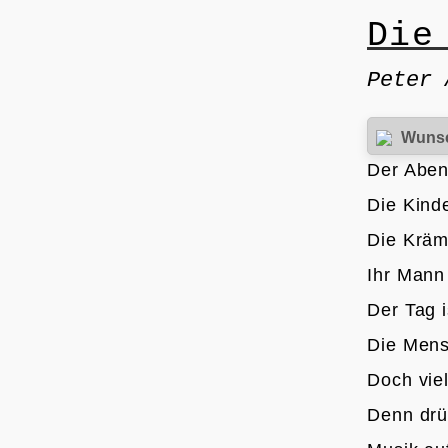
Die
Peter 
Wuns
Der Aben
Die Kind
Die Kräm
Ihr Mann 
Der Tag i
Die Men
Doch vie
Denn drü