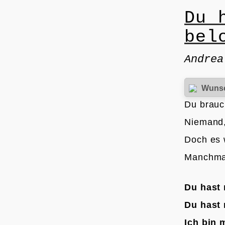
Du 
bel
Andrea
Wuns
Du brauch
Niemand,
Doch es 
Manchmal
Du hast
Du hast 
Ich bin 