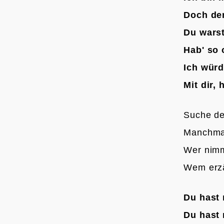
Doch de
Du warst
Hab' so 
Ich würd
Mit dir,
Suche de
Manchmal
Wer nimm
Wem erzä
Du hast
Du hast 