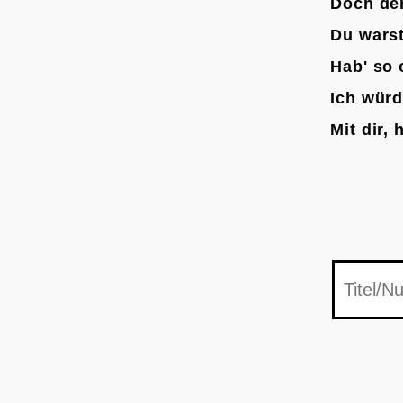
Doch de
Du warst
Hab' so 
Ich würd
Mit dir,